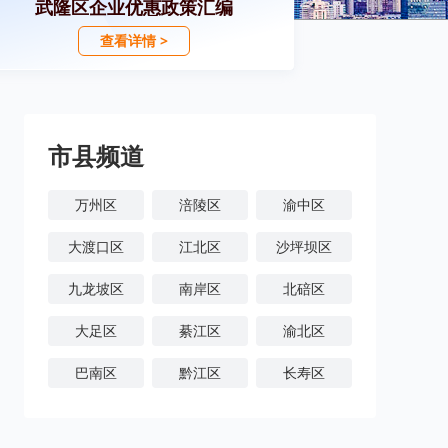
武隆区企业优惠政策汇编
查看详情 >
市县频道
万州区
涪陵区
渝中区
大渡口区
江北区
沙坪坝区
九龙坡区
南岸区
北碚区
大足区
綦江区
渝北区
巴南区
黔江区
长寿区
潼南区
铜梁区
荣昌区