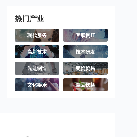
璧山区
梁平区
城口县
丰都县
垫江县
武隆区
热门产业
忠县
开州区
云阳县
现代服务
互联网IT
奉节县
巫山县
巫溪县
高新技术
技术研发
石柱土家族自
秀山土家族苗
酉阳土家族苗
治县
族自治县
族自治县
彭水苗族土家
江津区
合川区
先进制造
商贸贸易
族自治县
永川区
南川区
文化娱乐
食品饮料