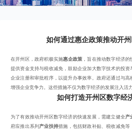
如何通过惠企政策推动开州
在开州区，政府积极实施
惠企政策
，旨在推动数字经济的
提供资金支持与税收减免，鼓励企业加大数字技术的投资
企业注册和审批程序，以提升办事效率。政府还通过与高
增强企业竞争力。这些措施不仅为数字经济的发展注入活
如何打造开州区数字经
为了有效推动开州区数字经济的快速发展，需建立健全
产
府应推出系列
产业扶持
措施，包括财政补贴、税收减免等